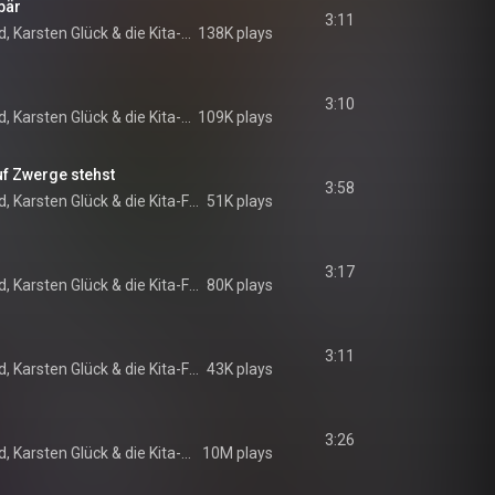
bär
3:11
d
, 
Karsten Glück
 & 
die Kita-Frösche
138K plays
3:10
d
, 
Karsten Glück
 & 
die Kita-Frösche
109K plays
uf Zwerge stehst
3:58
d
, 
Karsten Glück
 & 
die Kita-Frösche
51K plays
3:17
d
, 
Karsten Glück
 & 
die Kita-Frösche
80K plays
3:11
d
, 
Karsten Glück
 & 
die Kita-Frösche
43K plays
3:26
d
, 
Karsten Glück
 & 
die Kita-Frösche
10M plays