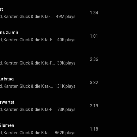
st
1:34
d
, 
Karsten Glück
 & 
die Kita-Frösche
49M plays
ns zu mir
1:01
d
, 
Karsten Glück
 & 
die Kita-Frösche
40K plays
2:36
d
, 
Karsten Glück
 & 
die Kita-Frösche
39K plays
urtstag
3:32
d
, 
Karsten Glück
 & 
die Kita-Frösche
131K plays
erwartet
2:19
d
, 
Karsten Glück
 & 
die Kita-Frösche
73K plays
 Blumen
1:18
d
, 
Karsten Glück
 & 
die Kita-Frösche
862K plays