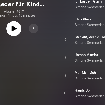
Ich bin dein Gummi
ieder für Kinder
5
Simone Sommerlan
2
Album
 • 
2017
ongs
•
1 hour, 17 minutes
Klick Klack
6
Simone Sommerlan
Steh auf, wenn du a
7
Simone Sommerlan
Jambo Mambo
8
Simone Sommerlan
Muh Muh Muh
9
Simone Sommerlan
Hands Up
10
Simone Sommerlan