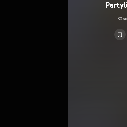
Partyl
30 s