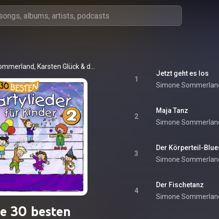
ommerland
, 
Karsten Glück
 & 
die Kita-Frösche
Jetzt geht es los
1
Simone Sommerlan
Maja Tanz
2
Simone Sommerlan
Der Körperteil-Blue
3
Simone Sommerlan
Der Fischetanz
4
Simone Sommerlan
e 30 besten