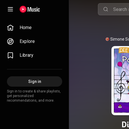
Home
Simone S
Explore
Library
Sign in
Sign in to create & share playlists,
get personalized
recommendations, and more.
Di