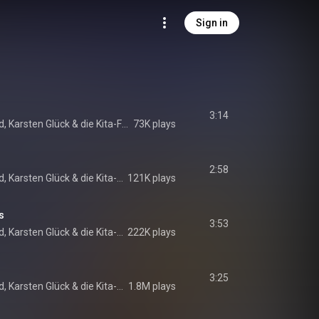
Sign in
3:14
d
, 
Karsten Glück
 & 
die Kita-Frösche
73K plays
2:58
d
, 
Karsten Glück
 & 
die Kita-Frösche
121K plays
s
3:53
d
, 
Karsten Glück
 & 
die Kita-Frösche
222K plays
3:25
d
, 
Karsten Glück
 & 
die Kita-Frösche
1.8M plays