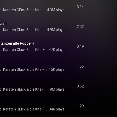
3:14
d
, 
Karsten Glück
 & 
die Kita-Frösche
4.3M plays
bian
2:02
d
, 
Karsten Glück
 & 
die Kita-Frösche
4.9M plays
 tanzen alle Puppen)
0:49
d
, 
Karsten Glück
 & 
die Kita-Frösche
47K plays
1:55
d
, 
Karsten Glück
 & 
die Kita-Frösche
15K plays
a
3:52
d
, 
Karsten Glück
 & 
die Kita-Frösche
19M plays
1:29
d
, 
Karsten Glück
 & 
die Kita-Frösche
34K plays