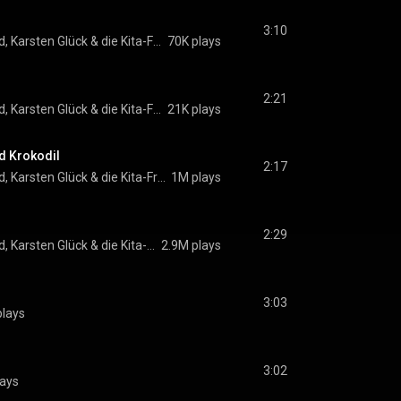
3:10
d
, 
Karsten Glück
 & 
die Kita-Frösche
70K plays
2:21
d
, 
Karsten Glück
 & 
die Kita-Frösche
21K plays
d Krokodil
2:17
d
, 
Karsten Glück
 & 
die Kita-Frösche
1M plays
2:29
d
, 
Karsten Glück
 & 
die Kita-Frösche
2.9M plays
3:03
plays
3:02
lays