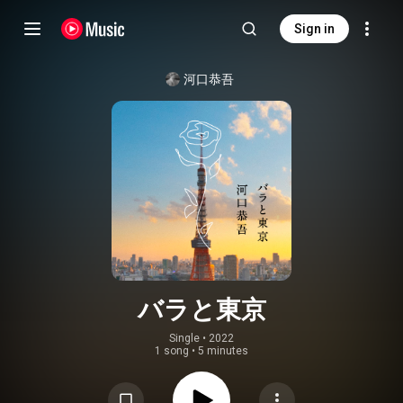
Sign in
河口恭吾
バラと東京
Single
 • 
2022
1 song
•
5 minutes