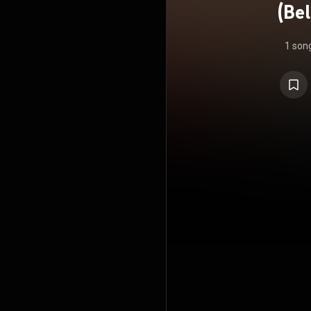
(Be
1 son