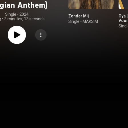
lgian Anthem)
Single
 • 
2024
Zonder Mij
Oya L
g
•
3 minutes, 13 seconds
Voor
Single
•
MAKSIM
Singl