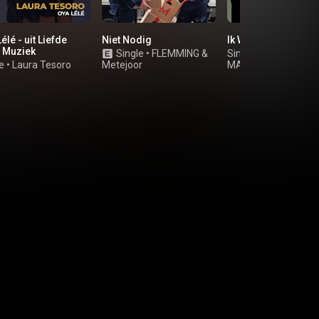
élé - uit Liefde
Niet Nodig
Ik Wil Dat Je Liegt
 Muziek
Single
•
FLEMMING
&
Single
•
Hannah Ma
e
•
Laura Tesoro
Metejoor
MAKSIM