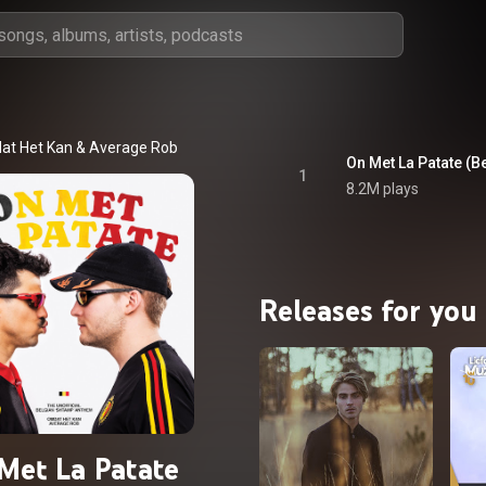
at Het Kan
 & 
Average Rob
On Met La Patate (B
1
8.2M plays
Releases for you
Met La Patate