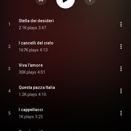
Stella dei desideri
1
2.1K plays
3:47
I cancelli del cielo
2
167K plays
4:13
Viva l'amore
3
30K plays
4:01
Questa pazza Italia
4
1.2K plays
4:10
I cappellacci
5
1K plays
3:25