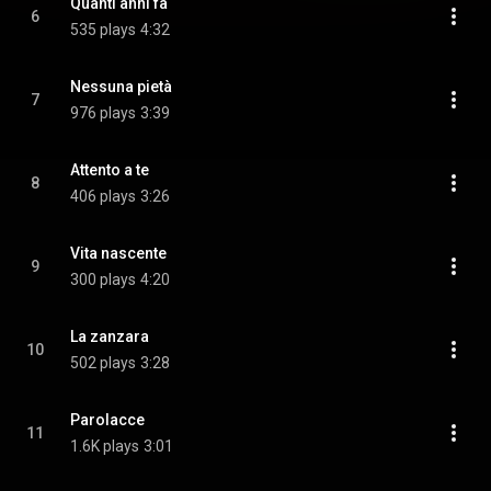
Quanti anni fa
6
535 plays
4:32
Nessuna pietà
7
976 plays
3:39
Attento a te
8
406 plays
3:26
Vita nascente
9
300 plays
4:20
La zanzara
10
502 plays
3:28
Parolacce
11
1.6K plays
3:01