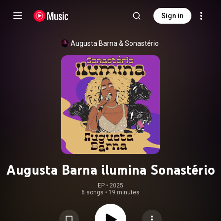
Sign in
Augusta Barna
 & 
Sonastério
Augusta Barna ilumina Sonastério
EP
 • 
2025
6 songs
•
19 minutes