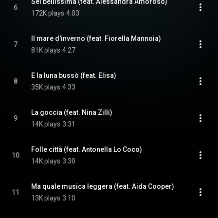
Sei bellissima (feat. Alessandra Amoroso)
6
172K plays
4:03
Il mare d'inverno (feat. Fiorella Mannoia)
7
81K plays
4:27
E la luna bussò (feat. Elisa)
8
35K plays
4:33
La goccia (feat. Nina Zilli)
9
14K plays
3:31
Folle città (feat. Antonella Lo Coco)
10
14K plays
3:30
Ma quale musica leggera (feat. Aida Cooper)
11
13K plays
3:10