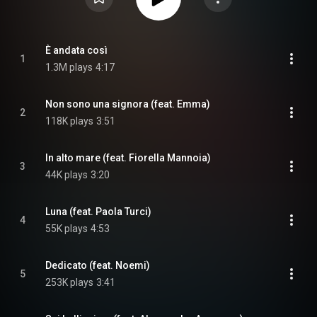
È andata così
1
1.3M plays
4:17
Non sono una signora (feat. Emma)
2
118K plays
3:51
In alto mare (feat. Fiorella Mannoia)
3
44K plays
3:20
Luna (feat. Paola Turci)
4
55K plays
4:53
Dedicato (feat. Noemi)
5
253K plays
3:41