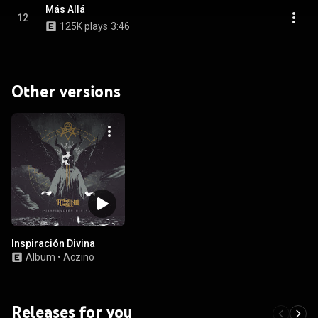
Más Allá
12
125K plays
3:46
Other versions
Inspiración Divina
Album
•
Aczino
Releases for you