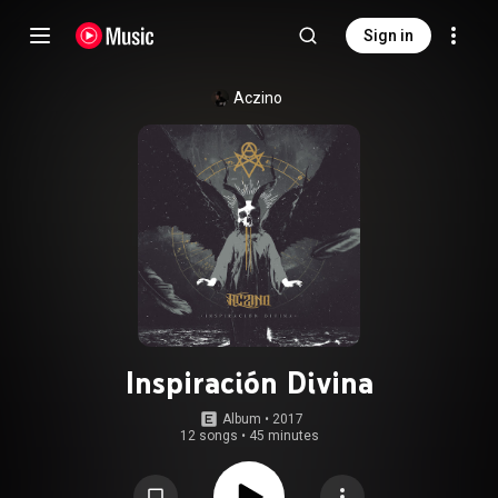
Sign in
Aczino
Inspiración Divina
Album
 • 
2017
12 songs
•
45 minutes