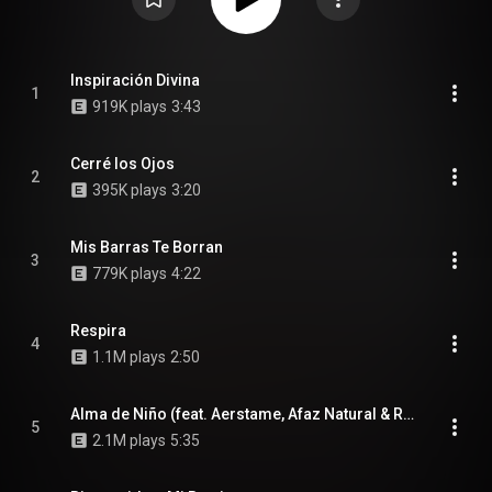
Inspiración Divina
1
919K plays
3:43
Cerré los Ojos
2
395K plays
3:20
Mis Barras Te Borran
3
779K plays
4:22
Respira
4
1.1M plays
2:50
Alma de Niño (feat. Aerstame, Afaz Natural & Rapper School)
5
2.1M plays
5:35