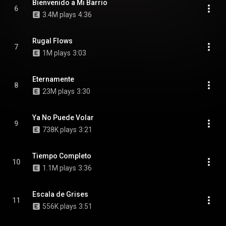
Bienvenido a Mi Barrio
6
3.4M plays
4:36
Rugal Flows
7
1M plays
3:03
Eternamente
8
23M plays
3:30
Ya No Puede Volar
9
738K plays
3:21
Tiempo Completo
10
1.1M plays
3:36
Escala de Grises
11
556K plays
3:51