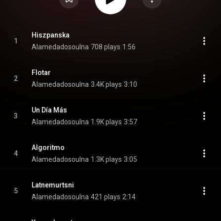
Hiszpanska
1
Alamedadosoulna
708 plays
1:56
Flotar
2
Alamedadosoulna
3.4K plays
3:10
Un Día Más
3
Alamedadosoulna
1.9K plays
3:57
Algoritmo
4
Alamedadosoulna
1.3K plays
3:05
Latnemurtsni
5
Alamedadosoulna
421 plays
2:14