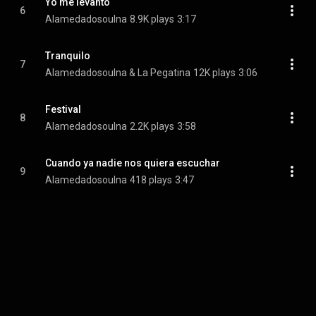
Yo me levanto
6
Alamedadosoulna
8.9K plays
3:17
Tranquilo
7
Alamedadosoulna & La Pegatina
12K plays
3:06
Festival
8
Alamedadosoulna
2.2K plays
3:58
Cuando ya nadie nos quiera escuchar
9
Alamedadosoulna
418 plays
3:47