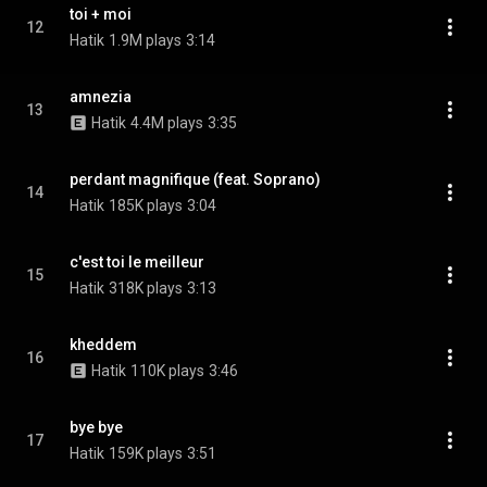
toi + moi
12
Hatik
1.9M plays
3:14
amnezia
13
Hatik
4.4M plays
3:35
perdant magnifique (feat. Soprano)
14
Hatik
185K plays
3:04
c'est toi le meilleur
15
Hatik
318K plays
3:13
kheddem
16
Hatik
110K plays
3:46
bye bye
17
Hatik
159K plays
3:51