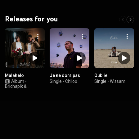
Releases for you
Malahelo
Je ne dors pas
Oublie
Album
•
Single
•
Chiloo
Single
•
Wissam
Brichapik &
Randjess