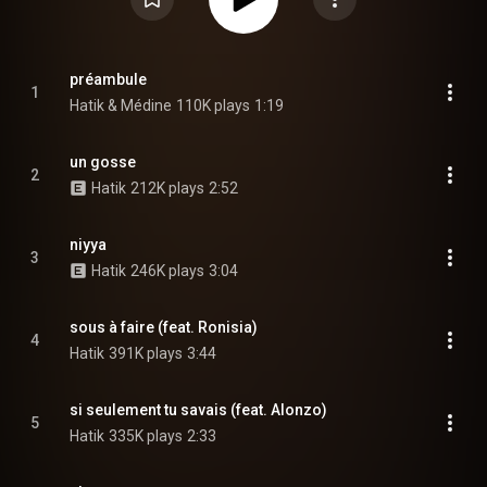
préambule
1
Hatik & Médine
110K plays
1:19
un gosse
2
Hatik
212K plays
2:52
niyya
3
Hatik
246K plays
3:04
sous à faire (feat. Ronisia)
4
Hatik
391K plays
3:44
si seulement tu savais (feat. Alonzo)
5
Hatik
335K plays
2:33