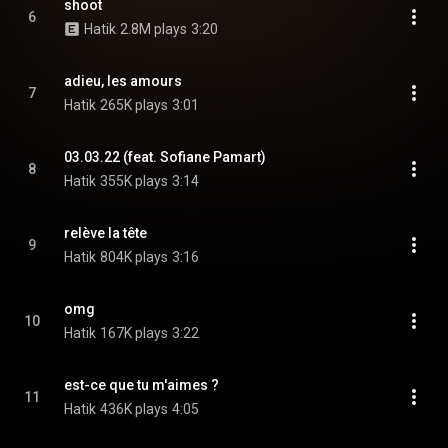
shoot
6
Hatik
2.8M plays
3:20
adieu, les amours
7
Hatik
265K plays
3:01
03.03.22 (feat. Sofiane Pamart)
8
Hatik
355K plays
3:14
relève la tête
9
Hatik
804K plays
3:16
omg
10
Hatik
167K plays
3:22
est-ce que tu m'aimes ?
11
Hatik
436K plays
4:05