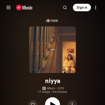
Sign in
Hatik
niyya
Album
 • 
2023
17 songs
•
54 minutes