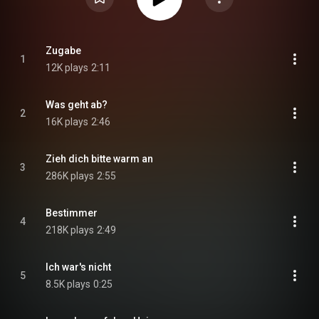
Zugabe
1
12K plays
2:11
Was geht ab?
2
16K plays
2:46
Zieh dich bitte warm an
3
286K plays
2:55
Bestimmer
4
218K plays
2:49
Ich war's nicht
5
8.5K plays
0:25