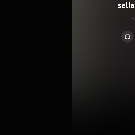
sell
1