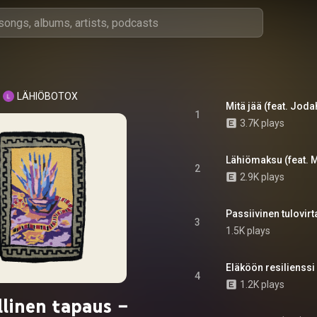
LÄHIÖBOTOX
Mitä jää (feat. Joda
1
3.7K plays
Lähiömaksu (feat. 
2
2.9K plays
Passiivinen tulovirt
3
1.5K plays
Eläköön resilienssi
4
1.2K plays
llinen tapaus –