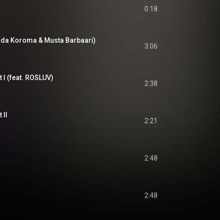
0:18
Dauda Koroma & Musta Barbaari)
3:06
 I (feat. ROSLUV)
2:38
 II
2:21
2:48
2:48