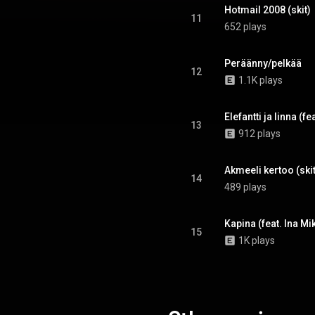
Hotmail 2008 (skit)
11
652 plays
Peräänny/pelkää
12
1.1K plays
Elefantti ja linna (f
13
912 plays
Akmeeli kertoo (skit
14
489 plays
Kapina (feat. Ina Mi
15
1K plays