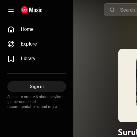
Home
Explore
Library
Sign in
Sign in to create & share playlists,
get personalized
recommendations, and more.
Suru