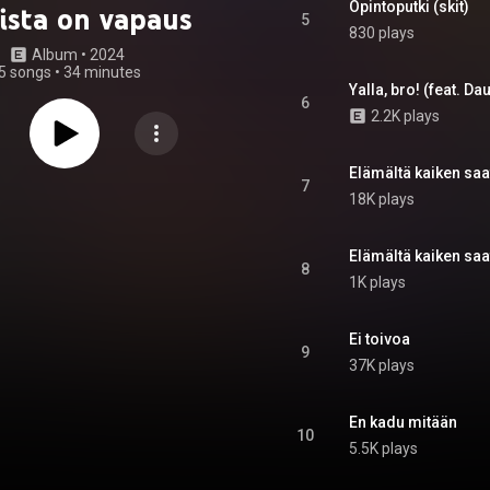
Opintoputki (skit)
aista on vapaus
5
830 plays
Album
 • 
2024
5 songs
•
34 minutes
Yalla, bro! (feat. 
6
2.2K plays
Elämältä kaiken saat
7
18K plays
Elämältä kaiken saat
8
1K plays
Ei toivoa
9
37K plays
En kadu mitään
10
5.5K plays