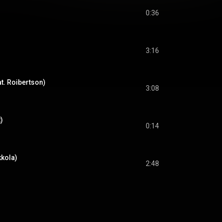
0:36
3:16
eat. Roibertson)
3:08
)
0:14
kkola)
2:48