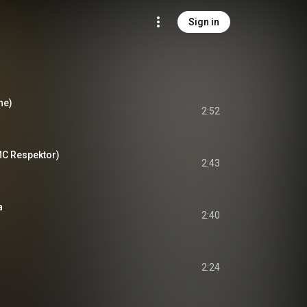
Sign in
he)
2:52
MC Respektor)
2:43
a
2:40
2:24