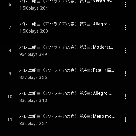
バレエ組曲《アパラチアの春》 第1曲: Very slowly - Appalachian Spring: I. Very Slowly
6
1.5K plays
3:04
バレエ組曲《アパラチアの春》 第2曲: Allegro - Appalachian Spring: II. Allegro
7
1.5K plays
3:00
バレエ組曲《アパラチアの春》 第3曲: Moderato 〈新郎新婦〉 - Appalachian Spring: III. Moderato: The Bride and Her Intended
8
964 plays
3:49
バレエ組曲《アパラチアの春》 第4曲: Fast 〈福音伝道師とその信徒たち〉 - Appalachian Spring: IV. Fast: The Revivalist and His Flock
9
827 plays
3:35
バレエ組曲《アパラチアの春》 第5曲: Allegro 〈花嫁のソロ・ダンス〉 - Appalachian Spring: V. Allegro: Solo Dance of the Bride
10
836 plays
3:13
バレエ組曲《アパラチアの春》 第6曲: Meno mosso - Appalachian Spring: VI. Meno mosso
11
832 plays
2:27