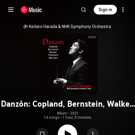
Sign in
Keitaro Harada & NHK Symphony Orchestra
Danzón: Copland, Bernstein, Walker,
Piazzolla & Márquez
Album
 • 
2021
14 songs
•
1 hour, 8 minutes