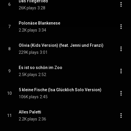
Das Fliegerlied
6
26K plays
3:28
Polonäse Blankenese
7
2.2K plays
3:34
Olivia (Kids Version) (feat. Jenni und Franzi)
8
229K plays
3:01
Es ist so schön im Zoo
9
2.5K plays
2:52
5 kleine Fische (Isa Glücklich Solo Version)
10
106K plays
2:45
Alles Paletti
11
2.2K plays
2:36