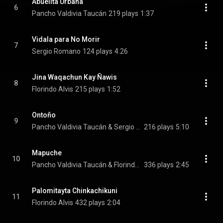
Abuelita Urbana
6
Pancho Valdivia Taucán
219 plays
1:37
Vidala para No Morir
7
Sergio Romano
124 plays
4:26
Jina Waqachun Kay Ñawis
8
Florindo Alvis
215 plays
1:52
Ontoño
9
Pancho Valdivia Taucán & Sergio Romano
216 plays
5:10
Mapuche
10
Pancho Valdivia Taucán & Florindo Alvis
336 plays
2:45
Palomitayta Chinkachikuni
11
Florindo Alvis
432 plays
2:04