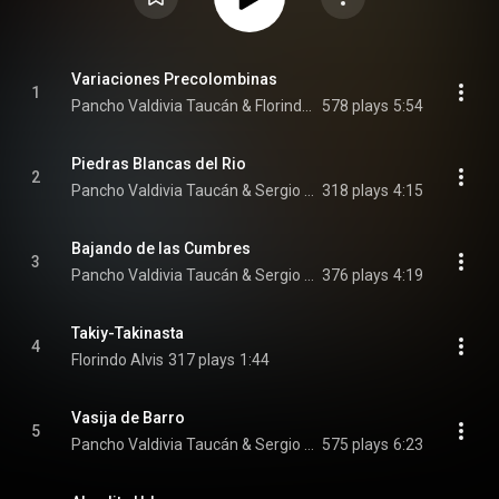
Variaciones Precolombinas
1
Pancho Valdivia Taucán & Florindo Alvis
578 plays
5:54
Piedras Blancas del Rio
2
Pancho Valdivia Taucán & Sergio Romano
318 plays
4:15
Bajando de las Cumbres
3
Pancho Valdivia Taucán & Sergio Romano
376 plays
4:19
Takiy-Takinasta
4
Florindo Alvis
317 plays
1:44
Vasija de Barro
5
Pancho Valdivia Taucán & Sergio Romano
575 plays
6:23