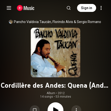
Sign in
Pancho Valdivia Taucán
, 
Florindo Alvis
 & 
Sergio Romano
Cordillère des Andes: Quena (Andes
Cordillera: Quena)
Album
 • 
2012
14 songs
•
53 minutes