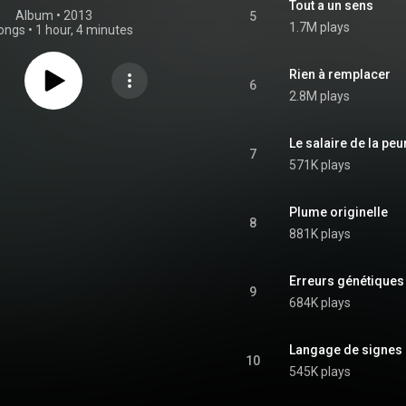
Tout a un sens
Album
 • 
2013
5
1.7M plays
ongs
•
1 hour, 4 minutes
Rien à remplacer
6
2.8M plays
Le salaire de la peu
7
571K plays
Plume originelle
8
881K plays
Erreurs génétiques 
9
684K plays
Langage de signes
10
545K plays