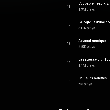
Coupable (feat. R.E.
11
1.3M plays
La logique d'une co
12
811K plays
Abyssal musique
13
270K plays
La sagesse d'un fou
14
1.1M plays
Douleurs muettes
15
6M plays