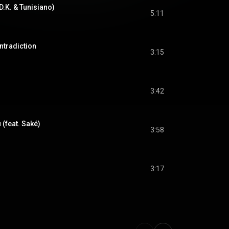
D.K. & Tunisiano)
5:11
ntradiction
3:15
3:42
 (feat. Saké)
3:58
3:17