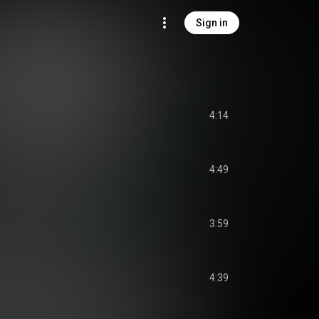
Sign in
4:14
4:49
3:59
4:39