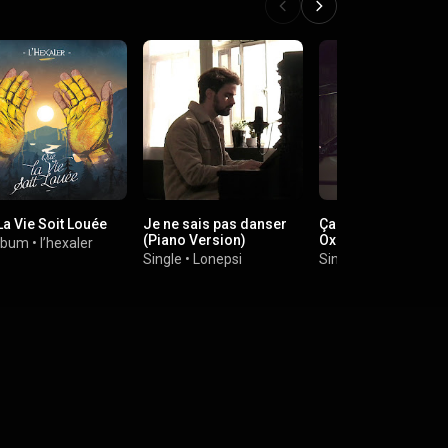
La Vie Soit Louée
Je ne sais pas danser
Ça veut rien dire (fe
(Piano Version)
Oxmo Puccino)
lbum
•
l’hexaler
Single
•
Lonepsi
Single
•
Achile