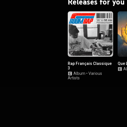
Releases for you
Rap Français Classique
Que 
3
A
Album
•
Various
Artists