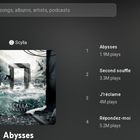
Scylla
Abysses
1
1.9M plays
Second souffle
2
3.3M plays
J'réclame
3
4M plays
Répondez-moi
4
5.2M plays
Abysses