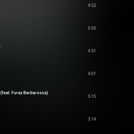
4:52
5:50
r
4:31
4:01
(feat. Furax Barbarossa)
5:15
3:14