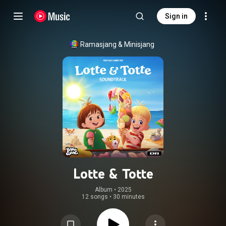
Sign in
Ramasjang
 & 
Minisjang
Lotte & Totte
Album
 • 
2025
12 songs
•
30 minutes