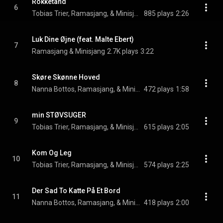
Rokketand
6
Tobias Trier, Ramasjang, & Minisjang
885 plays
2:26
Luk Dine Øjne (feat. Malte Ebert)
7
Ramasjang & Minisjang
2.7K plays
3:22
Skøre Skønne Hoved
8
Nanna Bottos, Ramasjang, & Minisjang
472 plays
1:58
min STØVSUGER
9
Tobias Trier, Ramasjang, & Minisjang
615 plays
2:05
Kom Og Leg
10
Tobias Trier, Ramasjang, & Minisjang
574 plays
2:25
Der Sad To Katte På Et Bord
11
Nanna Bottos, Ramasjang, & Minisjang
418 plays
2:00