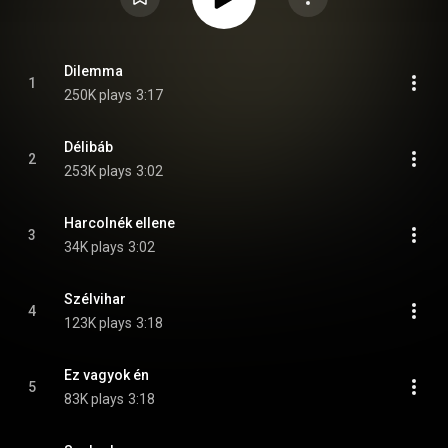
Dilemma
1
250K plays
3:17
Délibáb
2
253K plays
3:02
Harcolnék ellene
3
34K plays
3:02
Szélvihar
4
123K plays
3:18
Ez vagyok én
5
83K plays
3:18