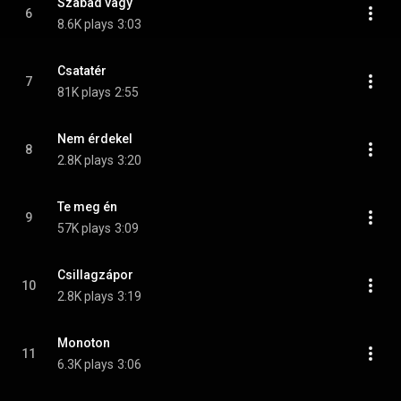
Szabad vagy
6
8.6K plays
3:03
Csatatér
7
81K plays
2:55
Nem érdekel
8
2.8K plays
3:20
Te meg én
9
57K plays
3:09
Csillagzápor
10
2.8K plays
3:19
Monoton
11
6.3K plays
3:06