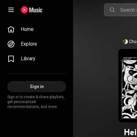
Home
Cho
Explore
Library
Sign in
Sign in to create & share playlists,
get personalized
recommendations, and more.
Hei