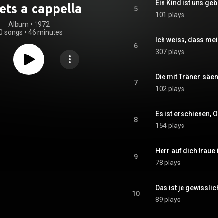
Ein Kind ist uns ge
ets a cappella
5
101 plays
Album
 • 
1972
0 songs
•
46 minutes
Ich weiss, dass mei
6
307 plays
Die mit Tränen säen
7
102 plays
Es ist erschienen, 
8
154 plays
Herr auf dich traue 
9
78 plays
Das ist je gewisslic
10
89 plays