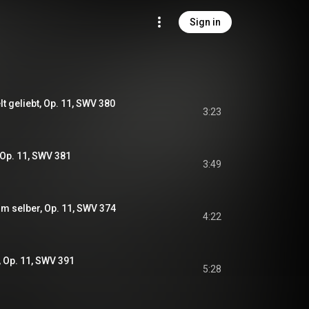
Sign in
lt geliebt, Op. 11, SWV 380
3:23
 Op. 11, SWV 381
3:49
hm selber, Op. 11, SWV 374
4:22
, Op. 11, SWV 391
5:28