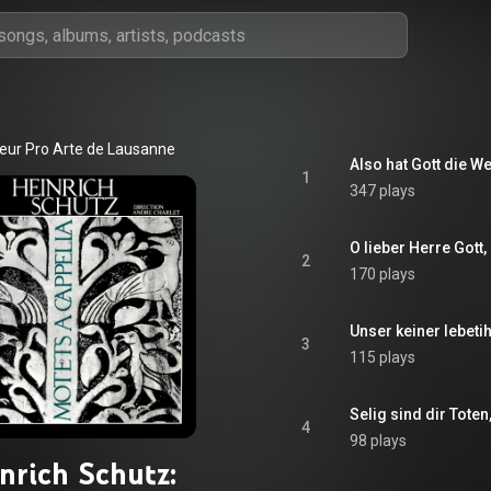
eur Pro Arte de Lausanne
Also hat Gott die We
1
347 plays
O lieber Herre Gott,
2
170 plays
Unser keiner lebeti
3
115 plays
Selig sind dir Toten
4
98 plays
nrich Schutz: