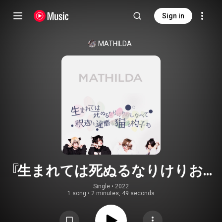
Sign in
MATHILDA
『生まれては死ぬるなりけりおし
なべて 釈迦も達磨も猫も杓子も』
Single
 • 
2022
1 song
•
2 minutes, 49 seconds