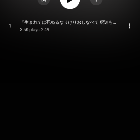
『生まれては死ぬるなりけりおしなべて 釈迦も達磨も猫も杓子も』
1
3.5K plays
2:49