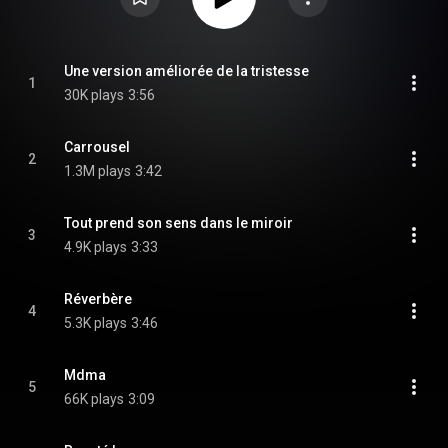
Une version améliorée de la tristesse
1
30K plays
3:56
Carrousel
2
1.3M plays
3:42
Tout prend son sens dans le miroir
3
4.9K plays
3:33
Réverbère
4
5.3K plays
3:46
Mdma
5
66K plays
3:09