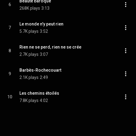
Beauté baroque
6
268K plays
3:13
Le monde n'y peut rien
7
5.7K plays
3:52
Rien ne se perd, rien ne se crée
8
2.7K plays
3:07
Barbès-Rochecouart
9
2.1K plays
2:49
Les chemins étoilés
10
7.8K plays
4:02