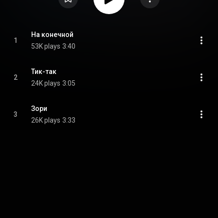
На конечной
1
53K plays
3:40
Тик-так
2
24K plays
3:05
Зори
3
26K plays
3:33