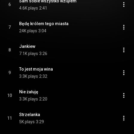
Sam sobie wszystko wziąłem
6
4.6K plays
2:41
Będę królem tego miasta
7
24K plays
3:04
Jankiew
8
7.1K plays
3:26
To jest moja wina
9
3.3K plays
2:32
Nie żałuję
10
3.3K plays
2:20
Strzelanka
11
5K plays
3:29