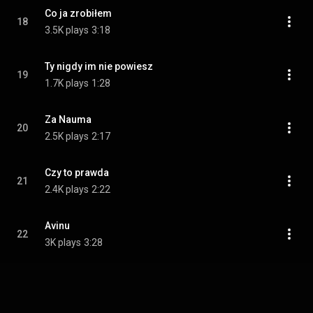
Co ja zrobiłem
18
3.5K plays
3:18
Ty nigdy im nie powiesz
19
1.7K plays
1:28
Za Nauma
20
2.5K plays
2:17
Czy to prawda
21
2.4K plays
2:22
Avinu
22
3K plays
3:28