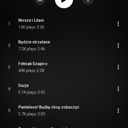
Mosze i Litani
1
13K plays
3:30
Będzie strzelane
2
7.2K plays
2:46
Fetniak Szapiro
3
40K plays
2:28
Iluzja
4
5.1K plays
3:45
Pantaleon! Buźkę chcę zobaczyć
5
5.7K plays
3:09