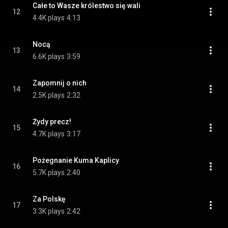
Całe to Wasze królestwo się wali
12
4.4K plays
4:13
Nocą
13
6.6K plays
3:59
Zapomnij o nich
14
2.5K plays
2:32
Żydy precz!
15
4.7K plays
3:17
Pożegnanie Kuma Kaplicy
16
5.7K plays
2:40
Za Polskę
17
3.3K plays
2:42