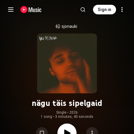
Sign in
sjonauki
nägu täis sipelgaid
Single
 • 
2026
1 song
•
3 minutes, 40 seconds