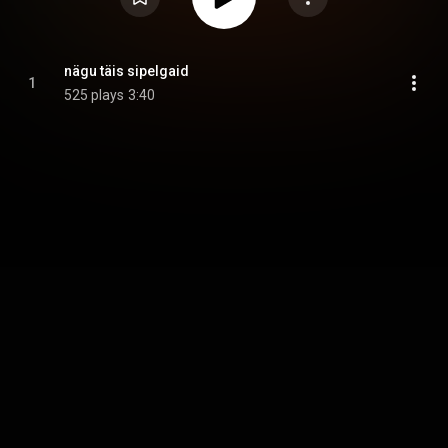
nägu täis sipelgaid
1
525 plays
3:40