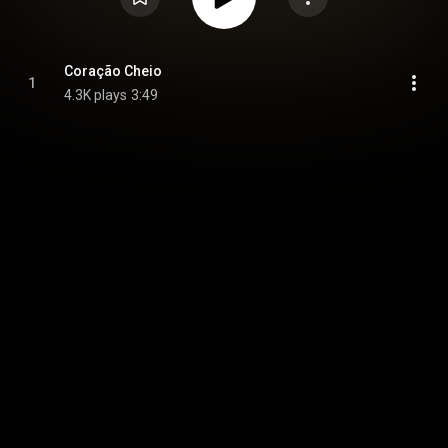
Coração Cheio
1
4.3K plays
3:49