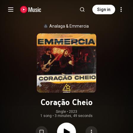
Sign in
Analaga
 & 
Emmercia
Coração Cheio
Single
 • 
2023
1 song
•
3 minutes, 49 seconds