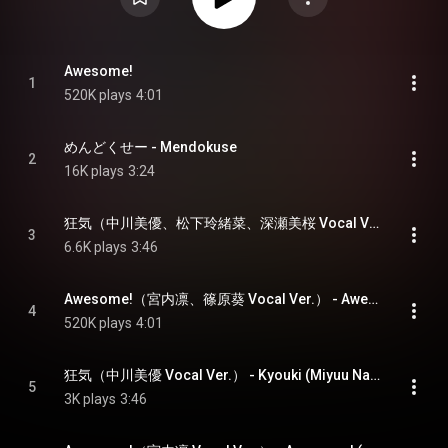
Awesome!
1
520K plays
4:01
めんどくせー - Mendokuse
2
16K plays
3:24
狂気（中川美優、松下玲緒菜、深瀬美桜 Vocal Ver.） - Kyouki (Miyuu Nakagawa, Reona Matsushita & Mio Fukase Vocal Ver.)
3
6.6K plays
3:46
Awesome!（宮内凛、篠原葵 Vocal Ver.） - Awesome! (Rin Miyauchi & Aoi Shinohara Vocal Ver.)
4
520K plays
4:01
狂気（中川美優 Vocal Ver.） - Kyouki (Miyuu Nakagawa Vocal Ver.)
5
3K plays
3:46