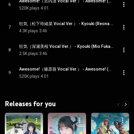
Awesome!（宮内凛 Vocal Ver.） - Awesome! (Rin Miyauchi Vocal Ver.)
6
520K plays
4:01
狂気（松下玲緒菜 Vocal Ver.） - Kyouki (Reona Matsushita Vocal Ver.)
7
4.3K plays
3:46
狂気（深瀬美桜 Vocal Ver.） - Kyouki (Mio Fukase Vocal Ver.)
8
2.5K plays
3:46
Awesome!（篠原葵 Vocal Ver.） - Awesome! (Aoi Shinohara Vocal Ver.)
9
520K plays
4:01
Releases for you