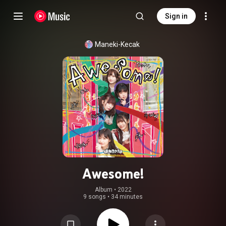
Sign in
Maneki-Kecak
Awesome!
Album
 • 
2022
9 songs
•
34 minutes