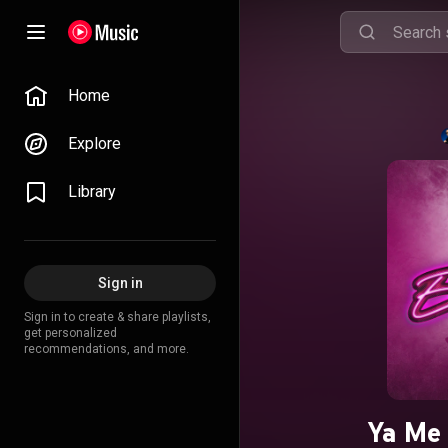
Home
Explore
Library
Sign in
Sign in to create & share playlists,
get personalized
recommendations, and more.
Ya Me 