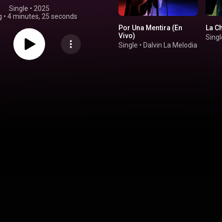
Single
 • 
2025
g
•
4 minutes, 25 seconds
Por Una Mentira (En
La C
Vivo)
Singl
Single
•
Dalvin La Melodia