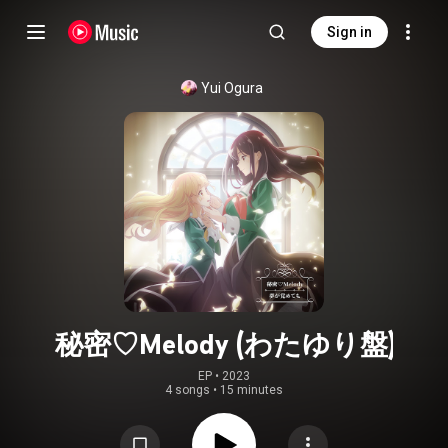
Sign in
Yui Ogura
秘密♡Melody (わたゆり盤)
EP
 • 
2023
4 songs
•
15 minutes