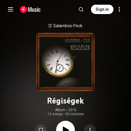
Sign in
Galambos-Peck
Régiségek
Album
 • 
2015
12 songs
•
50 minutes