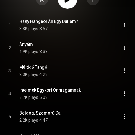
Hány Hangból Áll Egy Dallam?
1
3.8K plays
3:57
Anyám
2
4.9K plays
3:33
Múltidő Tangó
3
2.3K plays
4:23
Intelmek Egykori Önmagamnak
4
3.7K plays
5:08
Boldog, Szomorú Dal
5
2.2K plays
4:47