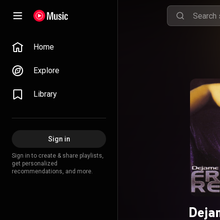
Home
Explore
Library
Sign in
Sign in to create & share playlists,
get personalized
recommendations, and more.
Deja