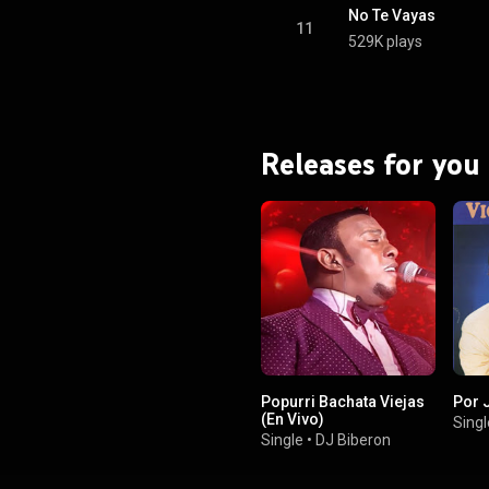
No Te Vayas
11
529K plays
Releases for you
Popurri Bachata Viejas
Por 
(En Vivo)
Singl
Single
•
DJ Biberon