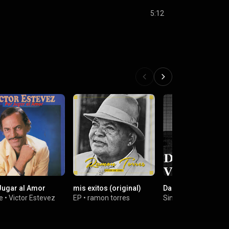
5:12
Jugar al Amor
mis exitos (original)
Dame Veneno
e
•
Victor Estevez
EP
•
ramon torres
Single
•
Luigy Luigi