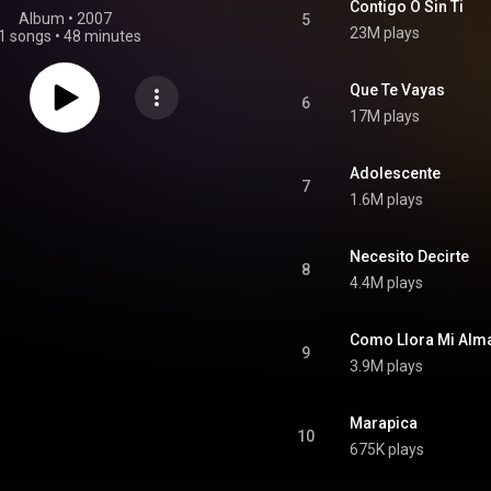
Contigo O Sin Ti
Album
 • 
2007
5
23M plays
1 songs
•
48 minutes
Que Te Vayas
6
17M plays
Adolescente
7
1.6M plays
Necesito Decirte
8
4.4M plays
Como Llora Mi Alm
9
3.9M plays
Marapica
10
675K plays