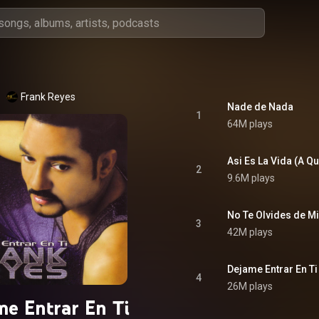
Frank Reyes
Nade de Nada
1
64M plays
Asi Es La Vida (A Q
2
9.6M plays
No Te Olvides de Mi
3
42M plays
Dejame Entrar En Ti
4
26M plays
me Entrar En Ti