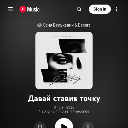
Sign in
Соня Белькевич
 & 
Decart
Давай ставить точку
Single
 • 
2026
1 song
•
3 minutes, 17 seconds