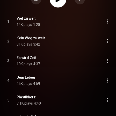
Viel zu weit
1
14K plays
1:28
Kein Weg zu weit
2
31K plays
3:42
Es wird Zeit
3
19K plays
4:37
Dein Leben
4
45K plays
4:59
Plastikherz
5
7.1K plays
4:40