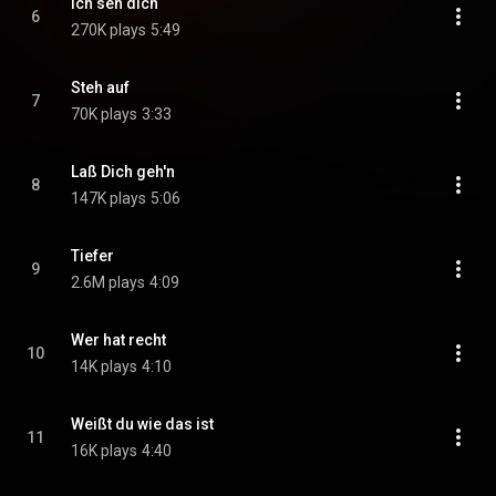
Ich seh dich
6
270K plays
5:49
Steh auf
7
70K plays
3:33
Laß Dich geh'n
8
147K plays
5:06
Tiefer
9
2.6M plays
4:09
Wer hat recht
10
14K plays
4:10
Weißt du wie das ist
11
16K plays
4:40