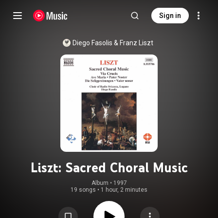
Sign in
Diego Fasolis
 & 
Franz Liszt
Liszt: Sacred Choral Music
Album
 • 
1997
19 songs
•
1 hour, 2 minutes