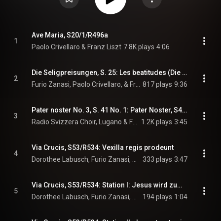
Ave Maria, S20/1/R496a
1
Paolo Crivellaro & Franz Liszt
7.8K plays
4:06
Die Seligpreisungen, S. 25: Les beatitudes (Die Seligkeiten, Die Seligpreisungen), S25/R529
2
Furio Zanasi, Paolo Crivellaro, & Franz Liszt
817 plays
9:36
Pater noster No. 3, S. 41 No. 1: Pater Noster, S41/1/R521a
3
Radio Svizzera Choir, Lugano & Franz Liszt
1.2K plays
3:45
Via Crucis, S53/R534: Vexilla regis prodeunt
4
Dorothee Labusch, Furio Zanasi, Ulrich Rausch, Diego Fasolis, and Franz Liszt
333 plays
3:47
Via Crucis, S53/R534: Station I: Jesus wird zum Tode verdammt
5
Dorothee Labusch, Furio Zanasi, Ulrich Rausch, Diego Fasolis, and Franz Liszt
194 plays
1:04