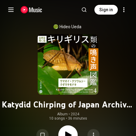
Sign in
Hideo Ueda
Katydid Chirping of Japan Archives
Vol.4 (Insects Grasshopper Nature
Album
 • 
2024
10 songs
•
36 minutes
Sounds)