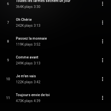
Toutes les larmes sèchent un jour
6
364K plays
3:30
Oh Chérie
7
242K plays
3:13
Passez la monnaie
8
119K plays
3:52
Comme avant
9
249K plays
3:13
Je m'en vais
10
122K plays
3:42
Toujours envie de toi
11
473K plays
4:39