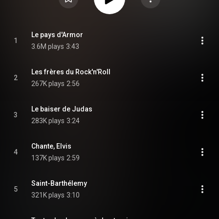
Le pays d'Armor
1
3.6M plays
3:43
Les frères du Rock'n'Roll
2
267K plays
2:56
Le baiser de Judas
3
283K plays
3:24
Chante, Elvis
4
137K plays
2:59
Saint-Barthélemy
5
321K plays
3:10