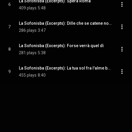
La Sofonisba (Excerpts): Spera Roma
6
409 plays
5:48
La Sofonisba (Excerpts): Dille che se catene non vuol
7
286 plays
3:47
La Sofonisba (Excerpts): Forse verrà quel dì
8
281 plays
5:38
La Sofonisba (Excerpts): La tua sol fra l'alme belle
9
455 plays
8:40