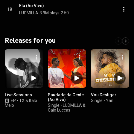
Ela (Ao Vivo)
18
LUDMILLA
3.9M plays
2:50
Releases for you
Live Sessions
Saudade da Gente
Vou Desligar
(Ao Vivo)
EP
•
TX & Italo
Single
•
Yan
Melo
Single
•
LUDMILLA &
Caio Luccas