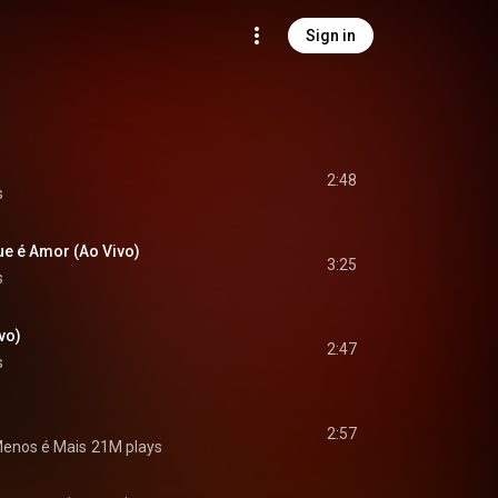
Sign in
2:48
s
e é Amor (Ao Vivo)
3:25
s
vo)
2:47
s
2:57
enos é Mais
21M plays