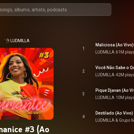
LUDMILLA
Maliciosa (Ao Vivo)
1
LUDMILLA
61M play
Você Não Sabe o Qu
2
LUDMILLA
42M play
Pique Djavan (Ao Vi
3
LUDMILLA
10M play
Destilado (Ao Vivo)
4
LUDMILLA
 & 
Grupo M
anice #3 (Ao