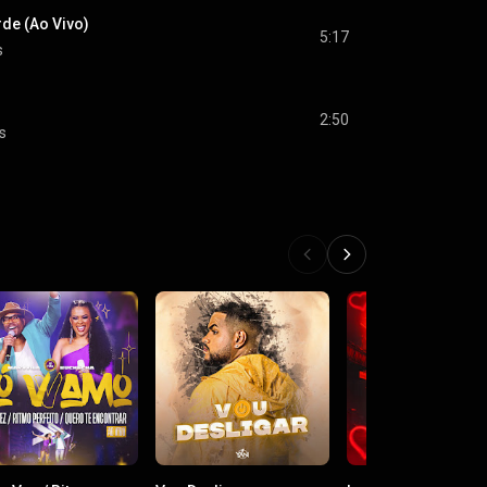
rde (Ao Vivo)
5:17
s
2:50
s