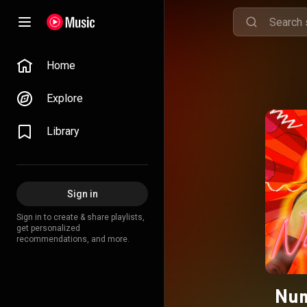
Home
Explore
Library
Sign in
Sign in to create & share playlists,
get personalized
recommendations, and more.
Num