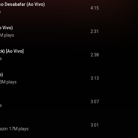
so Desabafar (Ao Vivo)
4:15
s
 Vivo)
2:31
M plays
k) [Ao Vivo]
2:38
s
o)
3:13
3M plays
3:07
s
3:01
azin
17M plays