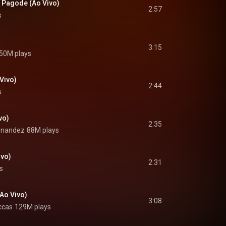
 Pagode (Ao Vivo)
2:57
s
3:15
50M plays
Vivo)
2:44
s
vo)
2:35
rnandez
88M plays
ivo)
2:31
s
Ao Vivo)
3:08
ccas
129M plays