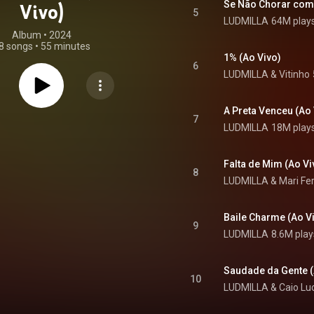
Se Não Chorar com
Vivo)
5
LUDMILLA
64M play
Album
 • 
2024
8 songs
•
55 minutes
1% (Ao Vivo)
6
LUDMILLA
 & 
Vitinho
A Preta Venceu (Ao 
7
LUDMILLA
18M play
Falta de Mim (Ao Vi
8
LUDMILLA
 & 
Mari Fe
Baile Charme (Ao V
9
LUDMILLA
8.6M play
Saudade da Gente (
10
LUDMILLA
 & 
Caio Lu