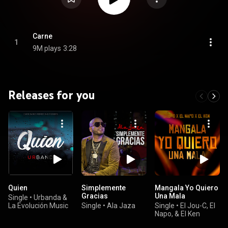
Carne
1
9M plays
3:28
Releases for you
Quien
Simplemente
Mangala Yo Quiero
Gracias
Una Mala
Single
•
Urbanda &
La Evolución Music
Single
•
Ala Jaza
Single
•
El Jou-C, El
Napo, & El Ken