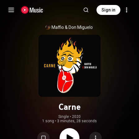
Sign in
Maffio
 & 
Don Miguelo
Carne
Single
 • 
2020
1 song
•
3 minutes, 28 seconds