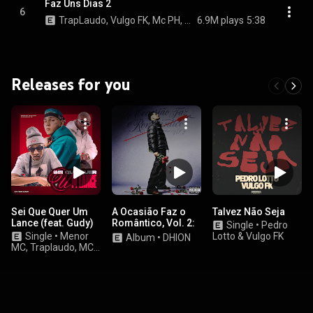
Faz Uns Dias 2
6
TrapLaudo, Vulgo FK, Mc PH, Mc IG, Lil Kid 777, Murillo e LT no Beat, and 011Frank
6.9M plays
5:38
Releases for you
Sei Que Quer Um
A Ocasião Faz o
Talvez Não Seja
Lance (feat. Gudy)
Romântico, Vol. 2:
Single
•
Pedro
Cartas, Beijos &
Single
•
Menor
Lotto & Vulgo FK
Album
•
DHION
Segredos
MC, Traplaudo, MC
Luan Da BS, and DJ
Hyago