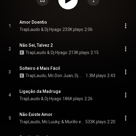
Amor Doentio
1
TrapLaudo & Dj Hyago
233K plays
2:06
Não Sei, Talvez 2
2
TrapLaudo & Dj Hyago
213K plays
2:15
Solteiro é Mais Fácil
3
TrapLaudo, Mc Don Juan, Dj Hyago, and Fepache
1.3M plays
2:43
Ligação da Madruga
4
TrapLaudo & Dj Hyago
186K plays
2:26
Não Existe Amor
5
TrapLaudo, Mc Luuky, & Murillo e LT no Beat
533K plays
2:20