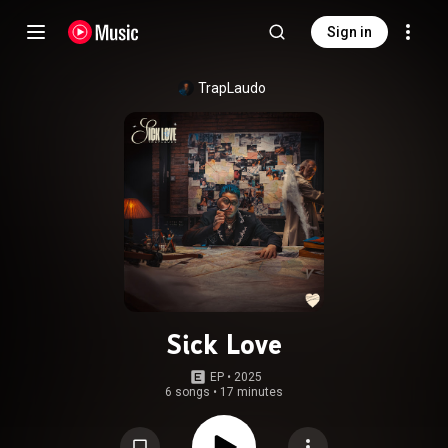
Sign in
TrapLaudo
Sick Love
EP
 • 
2025
6 songs
•
17 minutes