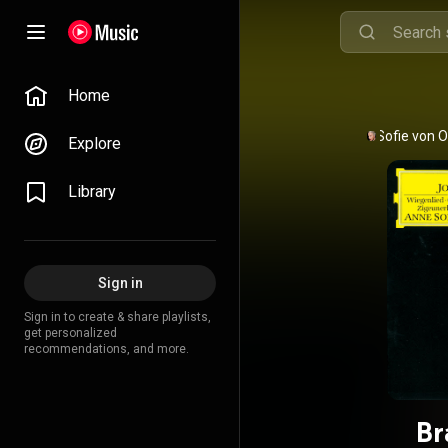
Home
Anne Sofie von O
Explore
Library
Sign in
Sign in to create & share playlists,
get personalized
recommendations, and more.
Br