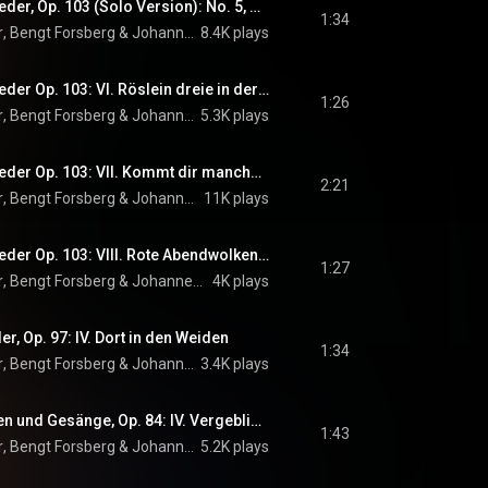
Brahms: Zigeunerlieder, Op. 103 (Solo Version): No. 5, Brauner Bursche führt zum Tanze
1:34
r
, 
Bengt Forsberg
 & 
Johannes Brahms
8.4K plays
Brahms: Zigeunerlieder Op. 103: VI. Röslein dreie in der Reihe
1:26
r
, 
Bengt Forsberg
 & 
Johannes Brahms
5.3K plays
Brahms: Zigeunerlieder Op. 103: VII. Kommt dir manchmal in den Sinn
2:21
r
, 
Bengt Forsberg
 & 
Johannes Brahms
11K plays
Brahms: Zigeunerlieder Op. 103: VIII. Rote Abendwolken ziehen
1:27
r
, 
Bengt Forsberg
 & 
Johannes Brahms
4K plays
r, Op. 97: IV. Dort in den Weiden
1:34
r
, 
Bengt Forsberg
 & 
Johannes Brahms
3.4K plays
Brahms: 5 Romanzen und Gesänge, Op. 84: IV. Vergebliches Ständchen
1:43
r
, 
Bengt Forsberg
 & 
Johannes Brahms
5.2K plays