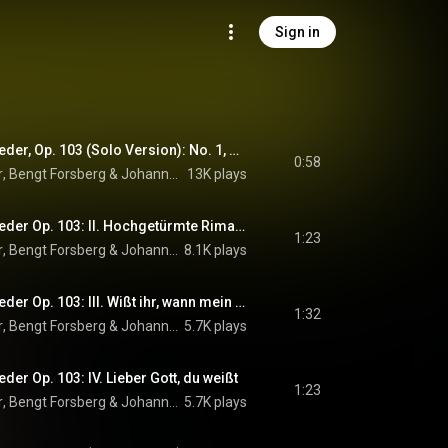
Sign in
Brahms: Zigeunerlieder, Op. 103 (Solo Version): No. 1, He, Zigeuner, greife in die Saiten ein!
0:58
r
, 
Bengt Forsberg
 & 
Johannes Brahms
13K plays
Brahms: Zigeunerlieder Op. 103: II. Hochgetürmte Rimaflut
1:23
r
, 
Bengt Forsberg
 & 
Johannes Brahms
8.1K plays
Brahms: Zigeunerlieder Op. 103: III. Wißt ihr, wann mein Kindchen
1:32
r
, 
Bengt Forsberg
 & 
Johannes Brahms
5.7K plays
er Op. 103: IV. Lieber Gott, du weißt
1:23
r
, 
Bengt Forsberg
 & 
Johannes Brahms
5.7K plays