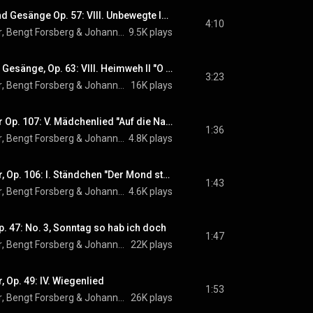
Brahms: 8 Lieder und Gesänge Op. 57: VIII. Unbewegte laue Luft
4:10
r
, 
Bengt Forsberg
 & 
Johannes Brahms
9.5K plays
Brahms: Lieder und Gesänge, Op. 63: VIII. Heimweh II "O wüßt' ich doch den Weg zurück"
3:23
r
, 
Bengt Forsberg
 & 
Johannes Brahms
16K plays
Brahms: Fünf Lieder Op. 107: V. Mädchenlied "Auf die Nacht in der Spinnstub'n"
1:36
r
, 
Bengt Forsberg
 & 
Johannes Brahms
4.8K plays
Brahms: Fünf Lieder, Op. 106: I. Ständchen "Der Mond steht über dem Berg"
1:43
r
, 
Bengt Forsberg
 & 
Johannes Brahms
4.6K plays
p. 47: No. 3, Sonntag so hab ich doch
1:47
r
, 
Bengt Forsberg
 & 
Johannes Brahms
22K plays
, Op. 49: IV. Wiegenlied
1:53
r
, 
Bengt Forsberg
 & 
Johannes Brahms
26K plays