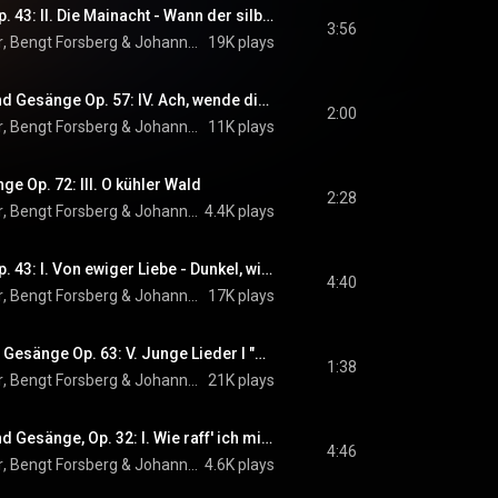
Brahms: 4 Lieder, Op. 43: II. Die Mainacht - Wann der silberne Mond
3:56
r
, 
Bengt Forsberg
 & 
Johannes Brahms
19K plays
Brahms: 8 Lieder und Gesänge Op. 57: IV. Ach, wende diesen Blick
2:00
r
, 
Bengt Forsberg
 & 
Johannes Brahms
11K plays
e Op. 72: III. O kühler Wald
2:28
r
, 
Bengt Forsberg
 & 
Johannes Brahms
4.4K plays
Brahms: 4 Lieder, Op. 43: I. Von ewiger Liebe - Dunkel, wie dunkel
4:40
r
, 
Bengt Forsberg
 & 
Johannes Brahms
17K plays
Brahms: Lieder und Gesänge Op. 63: V. Junge Lieder I "Meine Liebe ist grün wie der Fliederbusch"
1:38
r
, 
Bengt Forsberg
 & 
Johannes Brahms
21K plays
Brahms: 9 Lieder und Gesänge, Op. 32: I. Wie raff' ich mich auf in der Nacht
4:46
r
, 
Bengt Forsberg
 & 
Johannes Brahms
4.6K plays