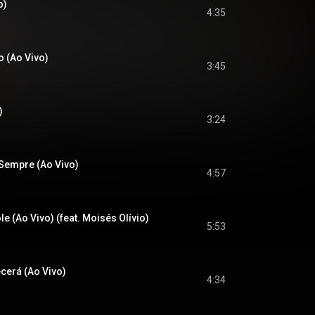
o)
4:35
o (Ao Vivo)
3:45
)
3:24
 Sempre (Ao Vivo)
4:57
e (Ao Vivo) (feat. Moisés Olívio)
5:53
cerá (Ao Vivo)
4:34