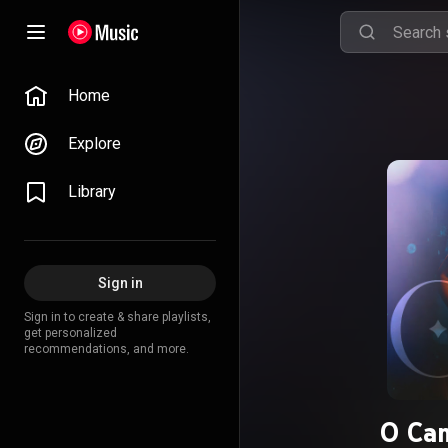
Home
Explore
Library
Sign in
Sign in to create & share playlists,
get personalized
recommendations, and more.
O Cam