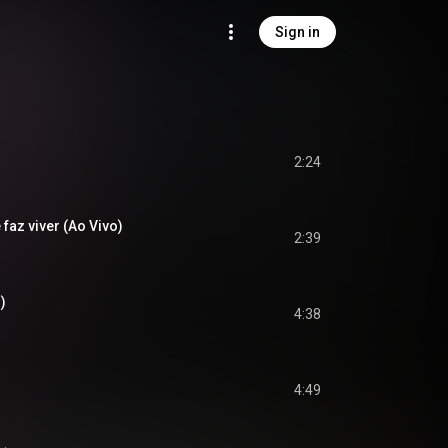
Sign in
2:24
 faz viver (Ao Vivo)
2:39
)
4:38
4:49