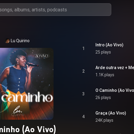
Lu Quirino
Intro (Ao Vivo)
1
25 plays
Arde outra vez + Me
2
1.1K plays
O Caminho (Ao Vivo
3
26 plays
Graça (Ao Vivo)
4
24K plays
inho (Ao Vivo)