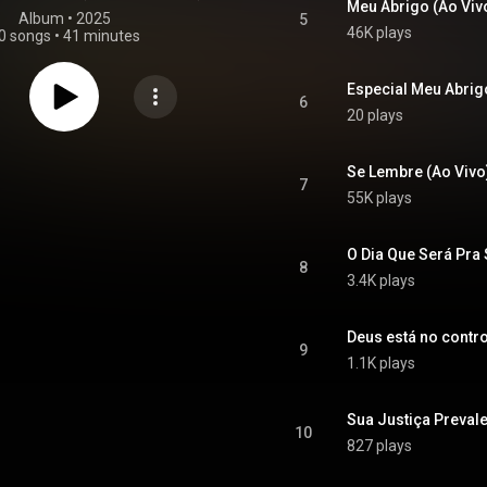
Meu Abrigo (Ao Viv
Album
 • 
2025
5
46K plays
0 songs
•
41 minutes
Especial Meu Abrig
6
20 plays
Se Lembre (Ao Vivo
7
55K plays
O Dia Que Será Pra
8
3.4K plays
Deus está no control
9
1.1K plays
Sua Justiça Prevale
10
827 plays