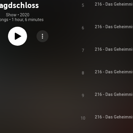
Jagdschloss
216 - Das Geheimni
5
Show
 • 
2020
ongs
•
1 hour, 6 minutes
216 - Das Geheimni
6
216 - Das Geheimni
7
216 - Das Geheimni
8
216 - Das Geheimni
9
216 - Das Geheimni
10