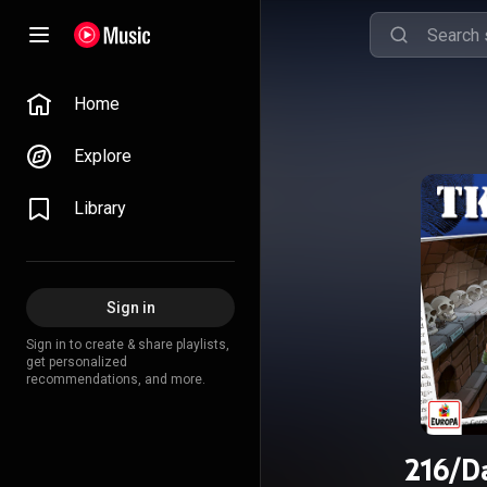
Home
Explore
Library
Sign in
Sign in to create & share playlists,
get personalized
recommendations, and more.
216/D