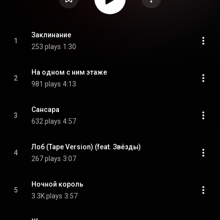
Заклинание
1
253 plays
1:30
На одном с ним этаже
2
981 plays
4:13
Сансара
3
632 plays
4:57
Лоб (Tape Version) (feat. Звёзды)
4
267 plays
3:07
Ночной король
5
3.3K plays
3:57