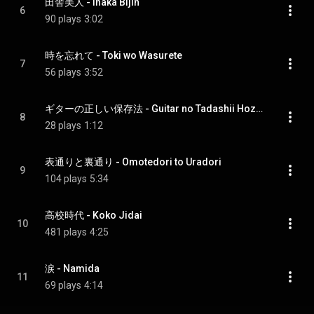
田舎美人 - Inaka Bijin
6
90 plays
3:02
時を忘れて - Toki wo Wasurete
7
56 plays
3:52
ギターの正しい保存法 - Guitar no Tadashii Hozonho
8
28 plays
1:12
表通りと裏通り - Omotedori to Uradori
9
104 plays
5:34
高校時代 - Koko Jidai
10
481 plays
4:25
涙 - Namida
11
69 plays
4:14