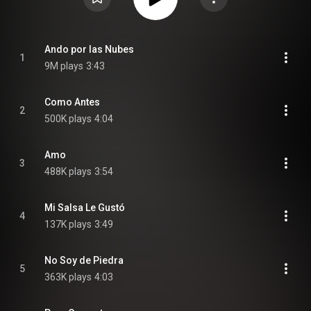
Ando por las Nubes
1
9M plays
3:43
Como Antes
2
500K plays
4:04
Amo
3
488K plays
3:54
Mi Salsa Le Gustó
4
137K plays
3:49
No Soy de Piedra
5
363K plays
4:03