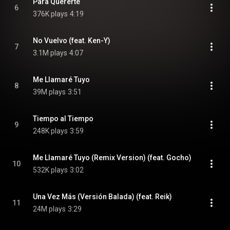
Para Quererte
6
376K plays
4:19
No Vuelvo (feat. Ken-Y)
7
3.1M plays
4:07
Me Llamaré Tuyo
8
39M plays
3:51
Tiempo al Tiempo
9
248K plays
3:59
Me Llamaré Tuyo (Remix Version) (feat. Gocho)
10
532K plays
3:02
Una Vez Más (Versión Balada) (feat. Reik)
11
24M plays
3:29