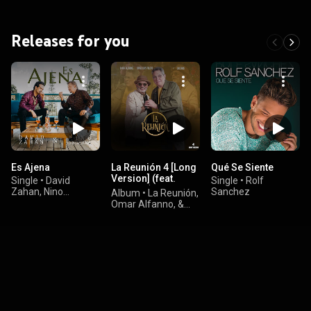
Releases for you
Es Ajena
La Reunión 4 [Long
Qué Se Siente
Version] (feat.
Single
•
David
Single
•
Rolf
Caceres)
Zahan, Nino
Sanchez
Album
•
La Reunión,
Segarra
Omar Alfanno, &
Jorge Luis Piloto