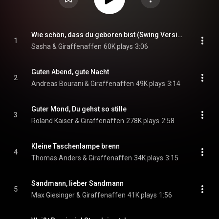
Wie schön, dass du geboren bist (Swing Version)
1
Sasha & Giraffenaffen
60K plays
3:06
Guten Abend, gute Nacht
2
Andreas Bourani & Giraffenaffen
49K plays
3:14
Guter Mond, Du gehst so stille
3
Roland Kaiser & Giraffenaffen
278K plays
2:58
Kleine Taschenlampe brenn
4
Thomas Anders & Giraffenaffen
34K plays
3:15
Sandmann, lieber Sandmann
5
Max Giesinger & Giraffenaffen
41K plays
1:56