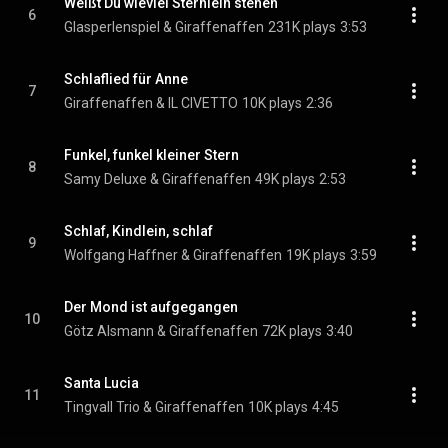
Weißt Du wieviel Sternlein stehen
6
Glasperlenspiel & Giraffenaffen
231K plays
3:53
Schlaflied für Anne
7
Giraffenaffen & IL CIVETTO
10K plays
2:36
Funkel, funkel kleiner Stern
8
Samy Deluxe & Giraffenaffen
49K plays
2:53
Schlaf, Kindlein, schlaf
9
Wolfgang Haffner & Giraffenaffen
19K plays
3:59
Der Mond ist aufgegangen
10
Götz Alsmann & Giraffenaffen
72K plays
3:40
Santa Lucia
11
Tingvall Trio & Giraffenaffen
10K plays
4:45