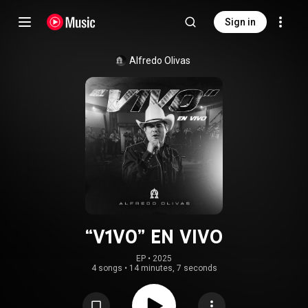
Sign in
Alfredo Olivas
“V1V0” EN VIVO
EP
 • 
2025
4 songs
•
14 minutes, 7 seconds