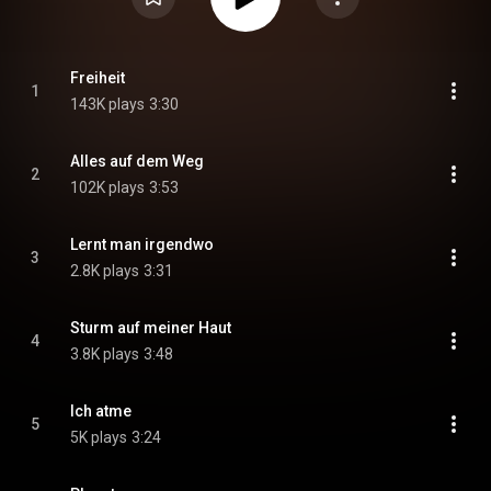
Freiheit
1
143K plays
3:30
Alles auf dem Weg
2
102K plays
3:53
Lernt man irgendwo
3
2.8K plays
3:31
Sturm auf meiner Haut
4
3.8K plays
3:48
Ich atme
5
5K plays
3:24