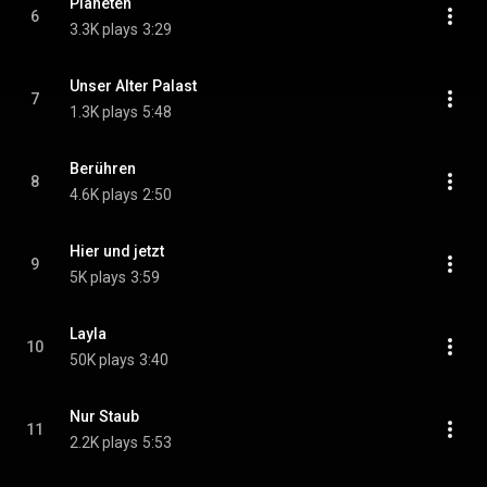
Planeten
6
3.3K plays
3:29
Unser Alter Palast
7
1.3K plays
5:48
Berühren
8
4.6K plays
2:50
Hier und jetzt
9
5K plays
3:59
Layla
10
50K plays
3:40
Nur Staub
11
2.2K plays
5:53