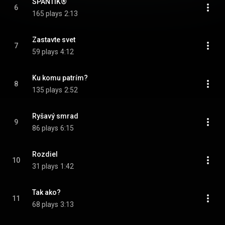
SPANTIK®
6
165 plays
2:13
Zastavte svet
7
59 plays
4:12
Ku komu patrím?
8
135 plays
2:52
Ryšavý smrad
9
86 plays
6:15
Rozdiel
10
31 plays
1:42
Tak ako?
11
68 plays
3:13