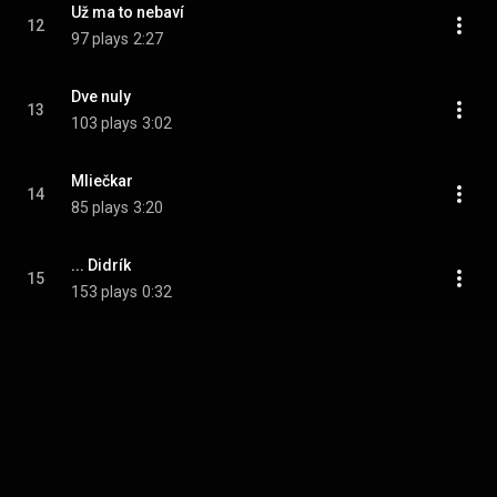
Už ma to nebaví
12
97 plays
2:27
Dve nuly
13
103 plays
3:02
Mliečkar
14
85 plays
3:20
... Didrík
15
153 plays
0:32