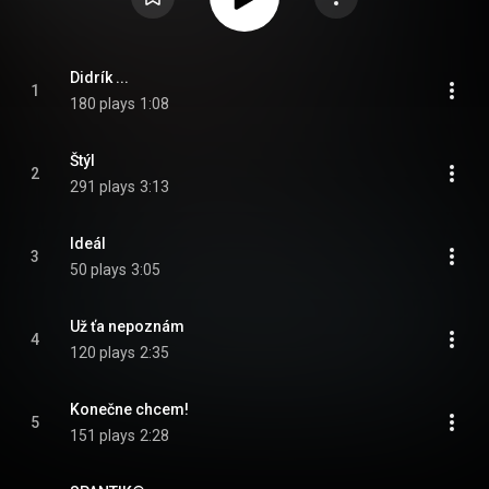
Didrík ...
1
180 plays
1:08
Štýl
2
291 plays
3:13
Ideál
3
50 plays
3:05
Už ťa nepoznám
4
120 plays
2:35
Konečne chcem!
5
151 plays
2:28