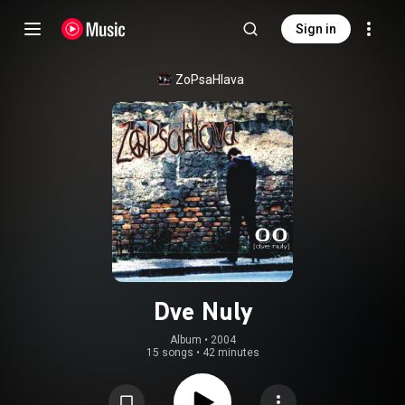
Sign in
ZoPsaHlava
Dve Nuly
Album
 • 
2004
15 songs
•
42 minutes