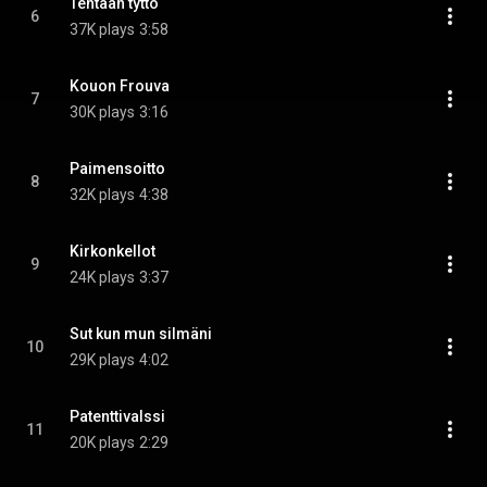
Tehtaan tyttö
6
37K plays
3:58
Kouon Frouva
7
30K plays
3:16
Paimensoitto
8
32K plays
4:38
Kirkonkellot
9
24K plays
3:37
Sut kun mun silmäni
10
29K plays
4:02
Patenttivalssi
11
20K plays
2:29