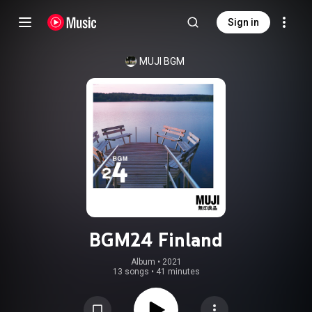
Sign in
MUJI BGM
BGM24 Finland
Album
 • 
2021
13 songs
•
41 minutes