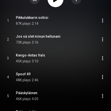
Pikkulukkarin sotiisi
1
87K plays
2:14
Jos sä olet minun hellunani
2
73K plays
3:16
Kengo-Antas Vals
3
45K plays
3:10
Spoof 49
4
48K plays
2:46
Pääskyläinen
5
46K plays
4:05